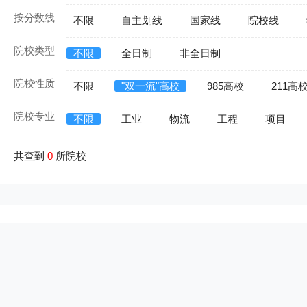
按分数线
不限
自主划线
国家线
院校线
院校类型
不限
全日制
非全日制
院校性质
不限
"双一流"高校
985高校
211高
院校专业
不限
工业
物流
工程
项目
共查到
0
所院校