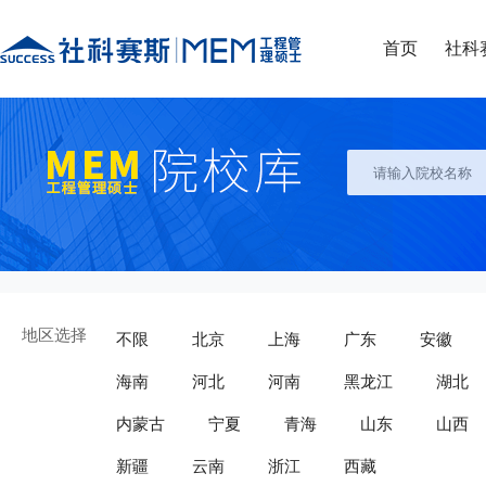
首页
社科
地区选择
不限
北京
上海
广东
安徽
海南
河北
河南
黑龙江
湖北
内蒙古
宁夏
青海
山东
山西
新疆
云南
浙江
西藏