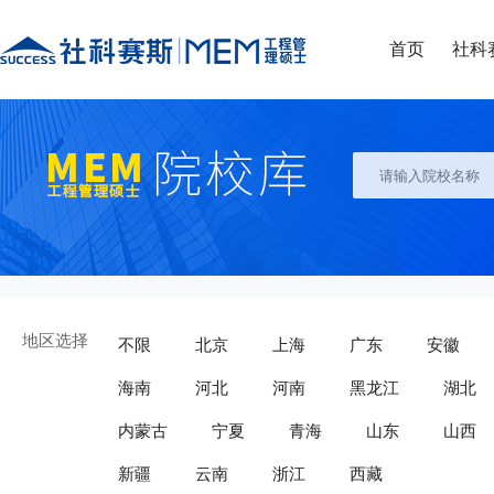
首页
社科
地区选择
不限
北京
上海
广东
安徽
海南
河北
河南
黑龙江
湖北
内蒙古
宁夏
青海
山东
山西
新疆
云南
浙江
西藏