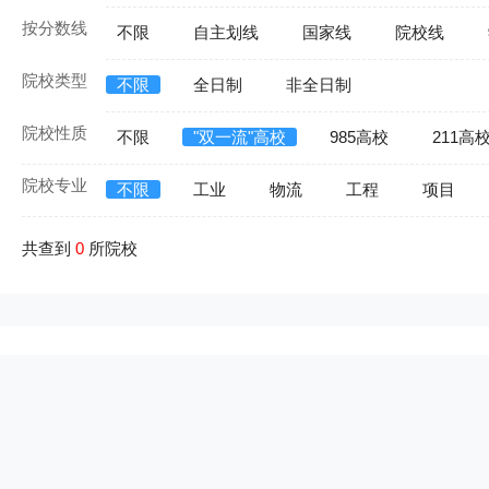
按分数线
不限
自主划线
国家线
院校线
院校类型
不限
全日制
非全日制
院校性质
不限
"双一流"高校
985高校
211高
院校专业
不限
工业
物流
工程
项目
共查到
0
所院校