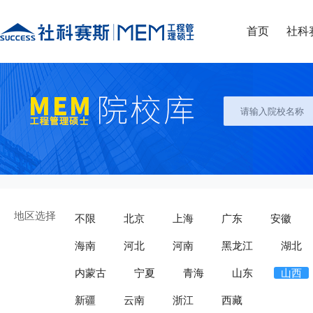
首页
社科
地区选择
不限
北京
上海
广东
安徽
海南
河北
河南
黑龙江
湖北
内蒙古
宁夏
青海
山东
山西
新疆
云南
浙江
西藏