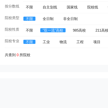
按分数线
不限
自主划线
国家线
院校线
院校类型
不限
全日制
非全日制
院校性质
不限
"双一流"高校
985高校
211高
院校专业
不限
工业
物流
工程
项目
共查到
0
所院校