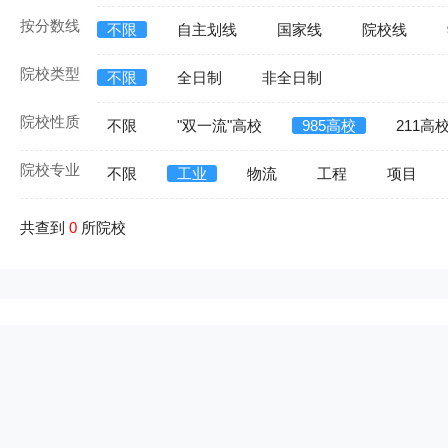
按分数线
不限
自主划线
国家线
院校线
院校类型
不限
全日制
非全日制
院校性质
不限
"双一流"高校
985高校
211高
院校专业
不限
工业
物流
工程
项目
共查到
0
所院校