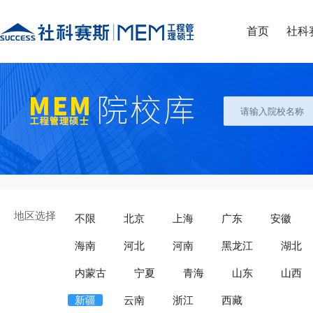
首页
社科
地区选择
不限
北京
上海
广东
安徽
海南
河北
河南
黑龙江
湖北
内蒙古
宁夏
青海
山东
山西
新疆
云南
浙江
西藏