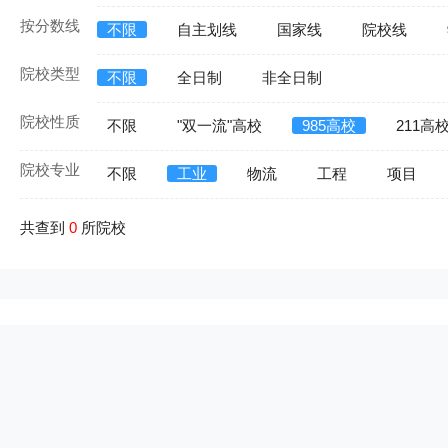
按分数线
不限
自主划线
国家线
院校线
院校类型
不限
全日制
非全日制
院校性质
不限
"双一流"高校
985高校
211高
院校专业
不限
工业
物流
工程
项目
共查到
0
所院校