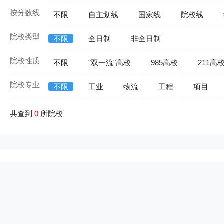
按分数线
不限
自主划线
国家线
院校线
院校类型
不限
全日制
非全日制
院校性质
不限
"双一流"高校
985高校
211高
院校专业
不限
工业
物流
工程
项目
共查到
0
所院校