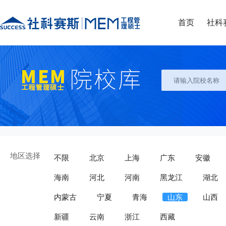
首页
社科
地区选择
不限
北京
上海
广东
安徽
海南
河北
河南
黑龙江
湖北
内蒙古
宁夏
青海
山东
山西
新疆
云南
浙江
西藏