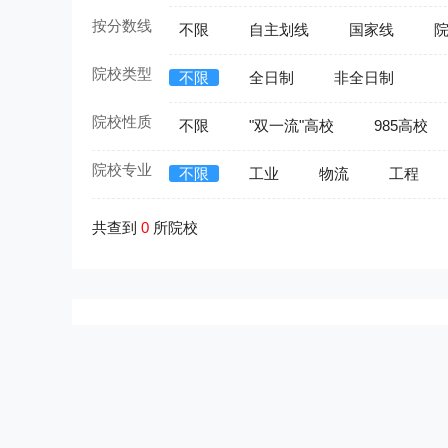
按分数线
不限
自主划线
国家线
院校类型
不限
全日制
非全日制
院校性质
不限
"双一流"高校
985高校
院校专业
不限
工业
物流
工程
共查到
0
所院校