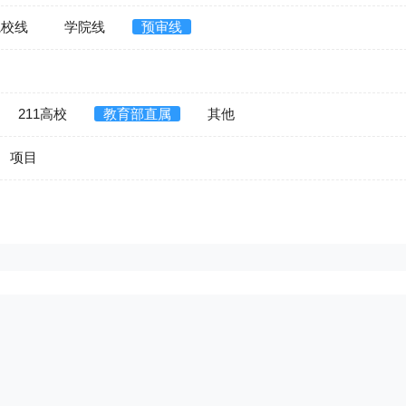
院校线
学院线
预审线
211高校
教育部直属
其他
项目