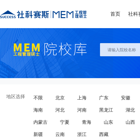
首页
社科
地区选择
不限
北京
上海
广东
安徽
海南
河北
河南
黑龙江
湖北
内蒙古
宁夏
青海
山东
山西
新疆
云南
浙江
西藏