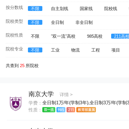
按分数线
不限
自主划线
国家线
院校线
院校类型
不限
全日制
非全日制
院校性质
不限
"双一流"高校
985高校
211高
院校专业
不限
工业
物流
工程
项目
共查到
25
所院校
南京大学
详情 >
全日制1万/年(学制3年),全日制3万/年(学制3
学费：
性质：