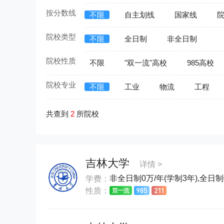
按分数线
不限
自主划线
国家线
院校类型
不限
全日制
非全日制
院校性质
不限
"双一流"高校
985高校
院校专业
不限
工业
物流
工程
共查到
2
所院校
吉林大学
详情 >
非全日制0万/年(学制3年),全日制
学费：
性质：