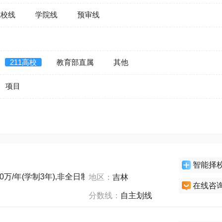
院校线
学院线
预审线
211高校
教育部直属
其他
项目
智能择
0万/年(学制3年),非全日制0万/年(学制3年)
地区：
吉林
在线咨
分数线：
自主划线