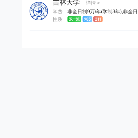
吉林大学
详情 >
非全日制9万/年(学制3年),非全日制
学费：
性质：