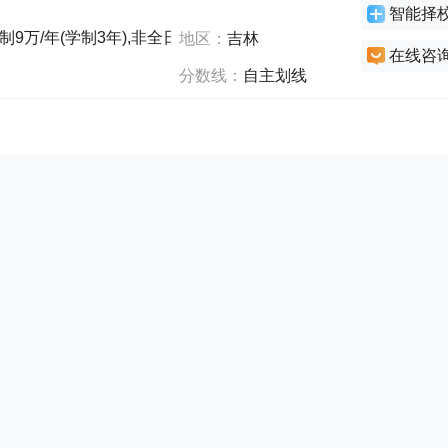
智能择
9万/年(学制3年),非全日制7.8万/年(学制3年)
地区：
吉林
在线咨
分数线：
自主划线