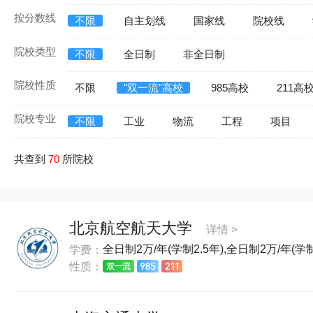
按分数线
不限
自主划线
国家线
院校线
院校类型
不限
全日制
非全日制
院校性质
不限
"双一流"高校
985高校
211高
院校专业
不限
工业
物流
工程
项目
共查到
70
所院校
北京航空航天大学
详情 >
全日制2万/年(学制2.5年),全日制2万/年(学制2
学费：
性质：