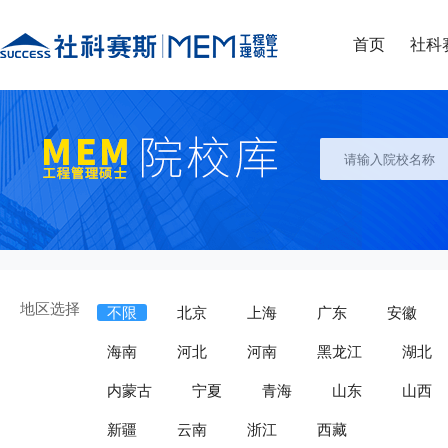
首页
社科
地区选择
不限
北京
上海
广东
安徽
海南
河北
河南
黑龙江
湖北
内蒙古
宁夏
青海
山东
山西
新疆
云南
浙江
西藏