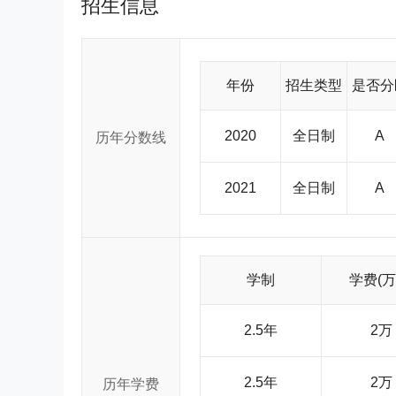
招生信息
科门类的，具有航空航天特色和工程技术优势的多科性
院”院士14名，正、副教授1300余名，博士生导师近30
余名，全日制普通本专科生15000余人，成人教育本专
属于国防科学技术工业委员会，既是教育中心又是
积极探索适应时代和社会发展要求的培养新模式，形
年份
招生类型
是否分
名毕业生，他们之中涌现出一大批学术精英、兴业之才
计师戚发轫、总指挥袁家军，科研试飞英雄王昂、国家
学子的杰出代表；更有无数学子不辜负祖国和人民的培
2020
全日制
A
历年分数线
共和国航空航天事业和国防现代化事业的建设者和见
层次、高素质人才是北航培养人才的总目标。 北
翼。在科学研究和工程技术领域，创造了40多项国内
2021
全日制
A
成果获部级以上嘉奖（其中获国家自然科学奖7项，获
学校现有国家级重点实验室6个，国家专业实验室5个，
到40多个部委和省市区，每年承担国家重点攻关项目、“
的年增长速度，2003年科研经费达5.5亿元，研究
校积极吸纳办学合作伙伴，以联合办学、技术开发、
学制
学费(万
大型工程、抓共建企业技术研发中心或联合实验室
制成功中国第一架轻型客机“北京一号”、亚洲第一枚探
飞行模拟器、计算机领域的硅编译系统、新材料和信息
2.5年
2万
的研制和发射等一系列重大成果，得到社会的公认与
好学、全面发展、勇于创新”的校风，激励着一代代莘
统，团结奋进，奋力拼搏，向“国内一流，世界知名”
2.5年
2万
历年学费