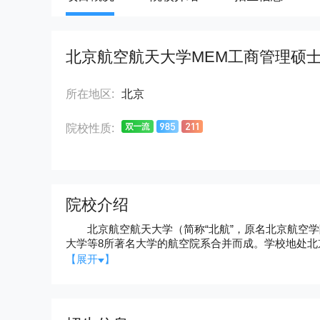
北京航空航天大学MEM工商管理硕
所在地区:
北京
院校性质:
院校介绍
北京航空航天大学（简称“北航”，原名北京航空学院，
大学等8所著名大学的航空院系合并而成。学校地处
工程大学。20世纪50年代，北航被国家确定为全国15
【展开
】
列，是我国首批具有博士、硕士学位授予权并成立研究生
一，并成为国家批准立项进入“211工程”建设的前15
2001年9月23日，国防科工委、教育部、北京市人
手帮助北航发展腾飞。 目前，北航已成为一所包括