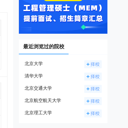
00
航隶
北航
万
总设
北航
都是
最近浏览过的院校
的高
双
重大
北京大学
）。
展
清华大学
0%
学
北京交通大学
、抓
从研
北京航空航天大学
域的
飞船
勤奋
北京理工大学
传