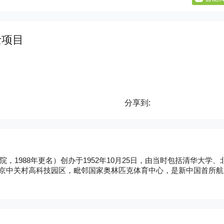
士项目
分享到:
1988年更名）创办于1952年10月25日，由当时包括清华大学、
北京中关村高科技园区，毗邻国家奥林匹克体育中心，是新中国首所航
所重点大学之一；80年代中期，被列入国家七五 重点建设的15所高
院的高校之一；90年代，被确定为国家“八五” 重点建设的14所高
所大学之一。世纪之交，被教育部纳入“面向21世纪教育振兴行动计划”
民政府签署重点共建北航协议，国防科工委、中国工程院签署共建协议
26个学院、系，涵盖理、工、文、法、经济、管理、哲学、教育