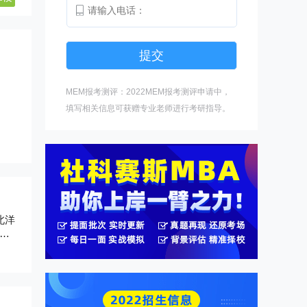
MEM报考测评：2022MEM报考测评申请中，
填写相关信息可获赠专业老师进行考研指导。
北洋
空
校行
校之
。
，联
等学