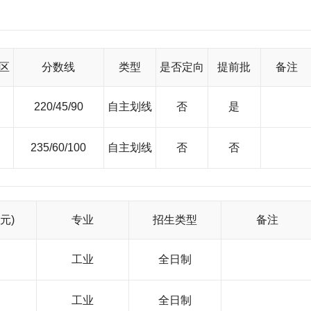
、开放式、研究型大学。全校共有教职工3000余人，他们之中有“两
0名；在校学生愈3.6万人，其中博士研究生2000多名，硕士研究生70
科生5000余人，网络本专科生6000余人，外国留学生近370名。北
科学研究中心，是我国高层次人才培养和科学研究的重要基地。 
成了多层次、多类型、多规格的人才培养体系。建校以来，培养了近8
区
分数线
类型
是否定向
提前批
备注
。如发射澳星的捆绑式火箭总设计师王德臣,通信卫星，神舟号飞船
发明一等奖获得者高歌，以及一批当选为“两院”院士的校友等都是
养与期望，肩负母校的希冀和重托，走进“三线”、踏入戈壁。他们
220/45/90
自主划线
否
是
证人！面向未来发展，富有创新潜质，具备团队精神，善于学习实践
航一向把培养高质量的人才和出高水平的科研成果视为学校腾飞的
第一的高水平成果，为经济建设做出了重要贡献，先后累计有976项
235/60/100
自主划线
否
否
国家发明奖21项，获国家科技进步奖56项，在全国高校中名列前茅
省部级重点实验室15个，科研设备固定资产逾4.6亿元。科研任务拓
863”高技术课题和重大基础研究项目近300项；科研经费一直保持2
成果、经费总数、学术地位和学术成果在全国高校位居前列。与此同时，
成果转化、产品制造、人才培养为纽带，通过抓省（地、校）校合作
元)
专业
招生类型
备注
，抓联合办学，抓校办产业，努力推进产学研工程。 建校以来，
空火箭“北京二号”、中国第一架无人驾驶飞机“北京五号”、自动化领
存储领域中的相变型光盘、先进的机器人技术……乃至参与“神舟”
工业
全日制
好评。 抚今追昔，“德才兼备、知行合一”的校训，“艰苦朴素、
莘学子努力学习、立业成才。展望未来，北航将继续发扬光荣的历史
的高水平大学之路迈进。
工业
全日制