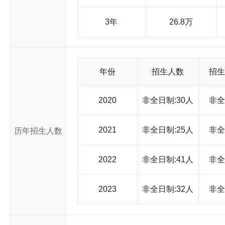
的社会效益。 同济大学研究生院是校长领导下具有相对独立
处、培养处、学位办公室、学科建设办公室和行政办公室。同时
3年
26.8万
委员会，各学院有学位评定分委员会，并设立了各学科、专业委
秘书等教辅人员。研究生院曾多次被评为全国和上海市学位与
终把全面提高培养质量作为研究生教育改革的指导思想，在严格
果。在连续多年全国百篇优秀博士学位论文评选中，有 7 篇入
已授予博士学位 1311 人，硕士学位近 9504 人，其中有相当
年份
招生人数
招生
年 9 月，在校博士、硕士研究生约达 11000 多人，专业学位硕士生
招收博士生、硕士生(含专业学位研究生)超过 4000 名。同
献。
2020
非全日制:30人
非全
2021
非全日制:25人
非全
历年招生人数
2022
非全日制:41人
非全
2023
非全日制:32人
非全