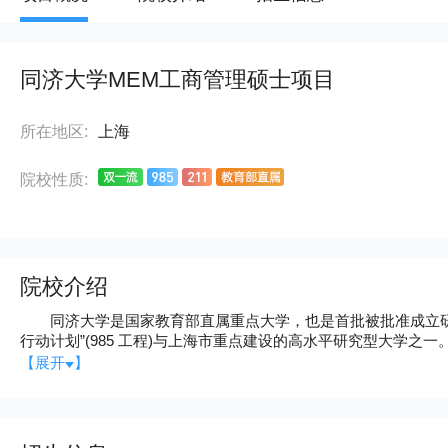
同济大学MEM工商管理硕士项目
所在地区:
上海
院校性质:
院校介绍
同济大学是国家教育部直属重点大学，也是首批被批准成立研究生院、
行动计划”(985 工程)与上海市重点建设的高水平研究型大学之一
法、经(济)、管(理)、哲、教(育)9 大门类的研究型、综合性
【展开
】
还建有继续教育学院、 职业技术教育学院等，设有经中德政府
黎高科大学集团合作举办的中法工程和管理学院等。目前学校共有 81
点、博士授权点 58 个、 13 个博士后流动站，学校拥有国家级重点学
人，其中有中科院院士 6 人、工程院院士 7 人，具有各类高级职称