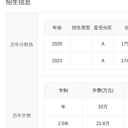
招生信息
家重要的科研中心之一，学校设有国家、省部级重点实验室和工程研
所附属学校。 近年来同济大学正在探索并逐步形成有自己特
研究生教育为强校之路。确立“知识、能力、人格”三位一体的全
究、社会服务、国际交往”四大办学功能协调发展，努力强化服
区经济重点需求为指针，促进传统学科高新化、新兴学科强势化
年份
招生类型
是否分区
弱势学科互融共进的学科链和学科群，构建综合性大学的学科体
通、车辆工程、环境工程等学科在全国居领先地位。在为国家经济
提升学校的学术地位和社会声誉。学校正努力建设文理交融、医
2020
A
175
历年分数线
际知名高水平大学。 同济大学已建成的校园占地面积 3700
区位于上海市真南路，沪北校区位于上海市共和新路，沪东校区
汽车城内。 同济大学研究生院简介 同济大学一贯重视研究生教
2021
A
174
研究生。 1978 年学校恢复招收硕士研究生， 1981 年起
硕士学位的单位。 1986 年经国务院批准试办研究生院， 19
要基地之一。同济大学现有一级学科博士学位授权点 12 个，二级学
点)，硕士学位授权点 147 个(含自主设置 7 个二级学科硕士
学、管理学等 9 个学科门类。其中土木工程、建筑学、交通运
学制
学费(万元)
学科处在全国优势和领先地位，机电、管理、理学等学科近年有了
来，为了适应我国经济建设和社会发展的需要，学校还十分注重
既设科学学位，又设工商管理、行政管理、建筑学、临床医学、工程
年
10万
养学术型、研究型研究生，又培养应用型、复合型专业学位研究
历年学费
士学位或以同等学力申请硕士学位、中职教师在职攻读硕士学位
种专业研究生课程进修班等，充分发挥了我校学科优势和特色，
2.5年
22.8万