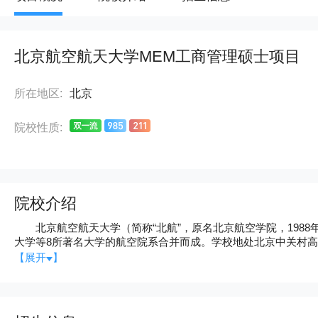
北京航空航天大学MEM工商管理硕士项目
所在地区:
北京
院校性质:
院校介绍
北京航空航天大学（简称“北航”，原名北京航空学院，1988年更
大学等8所著名大学的航空院系合并而成。学校地处北京中关村
工程大学。20世纪50年代，北航被国家确定为全国15所重点大学
【展开
】
列，是我国首批具有博士、硕士学位授予权并成立研究生院的高校之
一，并成为国家批准立项进入“211工程”建设的前15所大学之一
2001年9月23日，国防科工委、教育部、北京市人民政府签署
手帮助北航发展腾飞。 目前，北航已成为一所包括26个学院