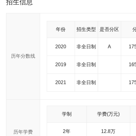
招生信息
科门类的，具有航空航天特色和工程技术优势的多科性、开放式、
院”院士14名，正、副教授1300余名，博士生导师近300名；在校
余名，全日制普通本专科生15000余人，成人教育本专科生5000
属于国防科学技术工业委员会，既是教育中心又是科学研究中
积极探索适应时代和社会发展要求的培养新模式，形成了多层次
年份
招生类型
是否分区
名毕业生，他们之中涌现出一大批学术精英、兴业之才。如发射
计师戚发轫、总指挥袁家军，科研试飞英雄王昂、国家发明一等奖
学子的杰出代表；更有无数学子不辜负祖国和人民的培养与期望，
2020
非全日制
A
175
共和国航空航天事业和国防现代化事业的建设者和见证人！面向
历年分数线
层次、高素质人才是北航培养人才的总目标。 北航一向把培
翼。在科学研究和工程技术领域，创造了40多项国内第一的高水
2019
非全日制
165
成果获部级以上嘉奖（其中获国家自然科学奖7项，获国家发明奖
学校现有国家级重点实验室6个，国家专业实验室5个，省部级重点
2021
非全日制
175
到40多个部委和省市区，每年承担国家重点攻关项目、“863”高
的年增长速度，2003年科研经费达5.5亿元，研究成果、经费
校积极吸纳办学合作伙伴，以联合办学、技术开发、成果转化、
大型工程、抓共建企业技术研发中心或联合实验室，抓联合办
制成功中国第一架轻型客机“北京一号”、亚洲第一枚探空火箭“北
飞行模拟器、计算机领域的硅编译系统、新材料和信息存储领域中
学制
学费(万元)
的研制和发射等一系列重大成果，得到社会的公认与好评。 抚
好学、全面发展、勇于创新”的校风，激励着一代代莘莘学子努
统，团结奋进，奋力拼搏，向“国内一流，世界知名”的高水平大
2年
12.8万
历年学费