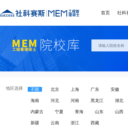
首页
社科
地区选择
不限
北京
上海
广东
安徽
海南
河北
河南
黑龙江
湖北
内蒙古
宁夏
青海
山东
山西
新疆
云南
浙江
西藏