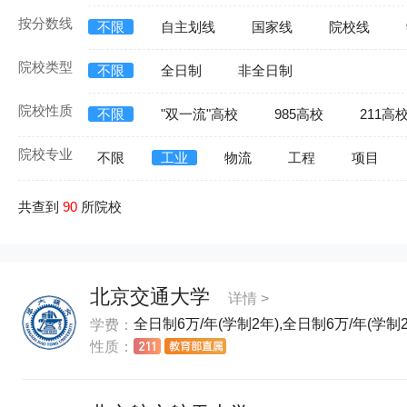
按分数线
不限
自主划线
国家线
院校线
院校类型
不限
全日制
非全日制
院校性质
不限
"双一流"高校
985高校
211高
院校专业
不限
工业
物流
工程
项目
共查到
90
所院校
北京交通大学
详情 >
全日制6万/年(学制2年),全日制6万/年(学制2
学费：
性质：