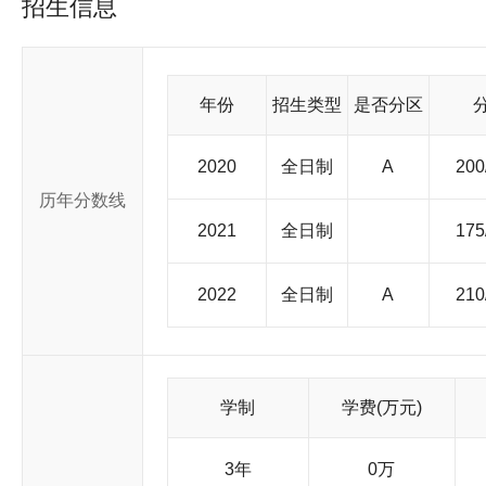
招生信息
学科48个、博士后流动站21个。南开大学师资力量雄厚，在千余
发展中国家科学院院士5人，“973”和“863”计划首席专家9人
家12人，长江学者奖励计划特聘教授31人，长江学者特聘讲座教授
名， 教授723人，副教授787人 。南开大学有国家一流的重点
290多万册。南开大学研究生院为国家和社会培养了大批高层次
年份
招生类型
是否分区
体系。现有全日制在校硕士研究生7820人，博士研究生311
秀研究生到外校、外国进行联合培养，而且还聘请国内外著名专家
地区的150多所大学和国际学术机构建立了学术合作与交流关系
2020
全日制
A
200
内率先与加拿大约克大学联合培养研究生，创造了南开——约克
历年分数线
还培养了一批来自美国、日本和韩国等国家的留学生。 南开
育部批准，授予世界著名科学家陈省身、瑞典著名作家扬?米尔
2021
全日制
175
千春文学博士学位、授予日本学者千宗室哲学博士学位、授予
研究生培养质量的提高为根本，以为经济建设和社会进步培养高
2022
全日制
A
210
界一流水平的大学贡献力量。
学制
学费(万元)
3年
0万