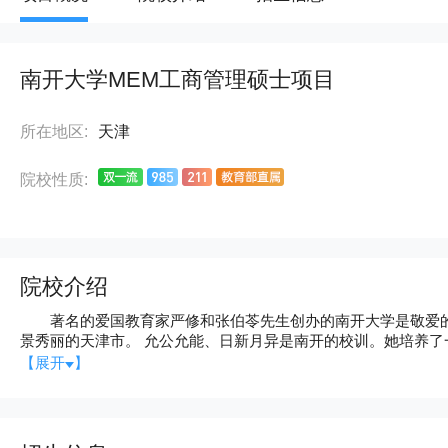
南开大学MEM工商管理硕士项目
所在地区:
天津
院校性质:
院校介绍
著名的爱国教育家严修和张伯苓先生创办的南开大学是敬爱的周
景秀丽的天津市。 允公允能、日新月异是南开的校训。她培养了
名科学家都曾执教于南开大学，著名剧作家曹禺先生也曾就读
【展开
】
进入国家211工程建设的院校之一，是全国首批建立研究生院的
理科学、生命科学、医学、农学及艺术学等多学科的综合性大学。
教育培养工作。经过数十年的发展，现可在哲学、经济学、法学
士、硕士学位，有博士点172个、硕士点231个、专业硕士学位5