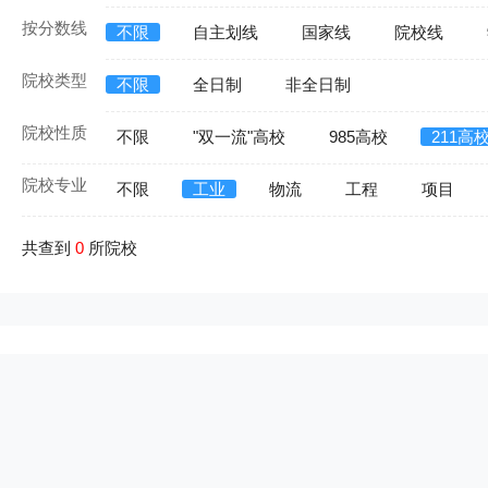
按分数线
不限
自主划线
国家线
院校线
院校类型
不限
全日制
非全日制
院校性质
不限
"双一流"高校
985高校
211高
院校专业
不限
工业
物流
工程
项目
共查到
0
所院校