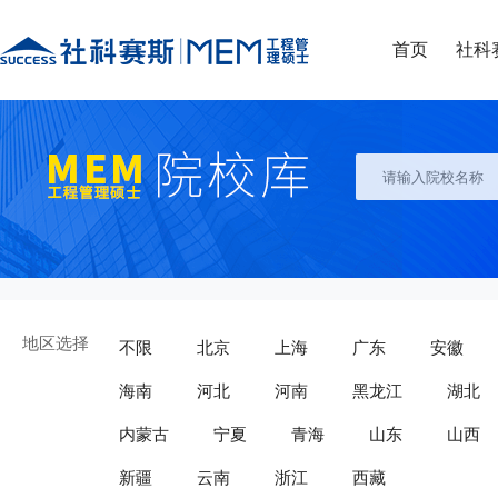
首页
社科
地区选择
不限
北京
上海
广东
安徽
海南
河北
河南
黑龙江
湖北
内蒙古
宁夏
青海
山东
山西
新疆
云南
浙江
西藏