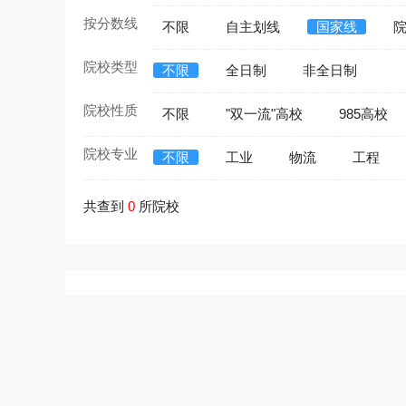
按分数线
不限
自主划线
国家线
院校类型
不限
全日制
非全日制
院校性质
不限
"双一流"高校
985高校
院校专业
不限
工业
物流
工程
共查到
0
所院校