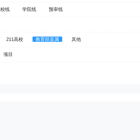
院校线
学院线
预审线
211高校
教育部直属
其他
项目