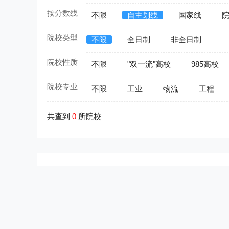
按分数线
不限
自主划线
国家线
院校类型
不限
全日制
非全日制
院校性质
不限
"双一流"高校
985高校
院校专业
不限
工业
物流
工程
共查到
0
所院校