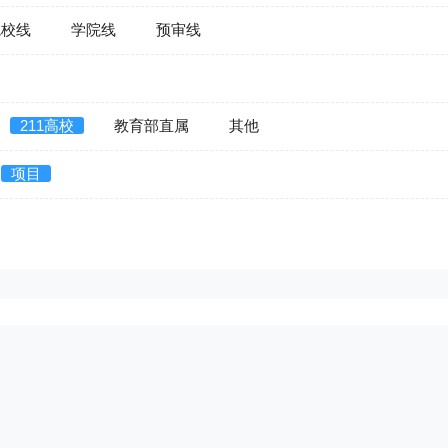
院校线
学院线
预审线
211高校
教育部直属
其他
项目