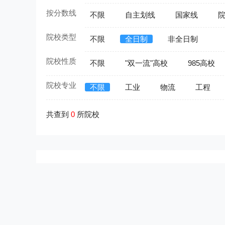
按分数线
不限
自主划线
国家线
院校类型
不限
全日制
非全日制
院校性质
不限
"双一流"高校
985高校
院校专业
不限
工业
物流
工程
共查到
0
所院校