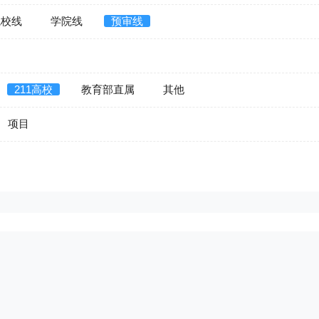
院校线
学院线
预审线
211高校
教育部直属
其他
项目