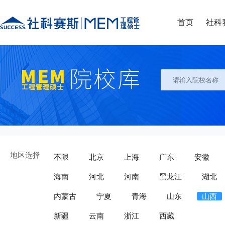
首页
社科
地区选择
不限
北京
上海
广东
安徽
海南
河北
河南
黑龙江
湖北
内蒙古
宁夏
青海
山东
山西
新疆
云南
浙江
西藏