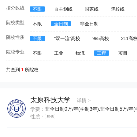
按分数线
不限
自主划线
国家线
院校线
院校类型
不限
全日制
非全日制
院校性质
不限
"双一流"高校
985高校
211高
院校专业
不限
工业
物流
工程
项目
共查到
1
所院校
太原科技大学
详情 >
非全日制0万/年(学制3年),非全日制5万/年(
学费：
性质：