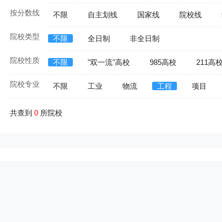
按分数线
不限
自主划线
国家线
院校线
院校类型
不限
全日制
非全日制
院校性质
不限
"双一流"高校
985高校
211高
院校专业
不限
工业
物流
工程
项目
共查到
0
所院校