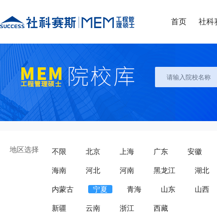
首页
社科
地区选择
不限
北京
上海
广东
安徽
海南
河北
河南
黑龙江
湖北
内蒙古
宁夏
青海
山东
山西
新疆
云南
浙江
西藏