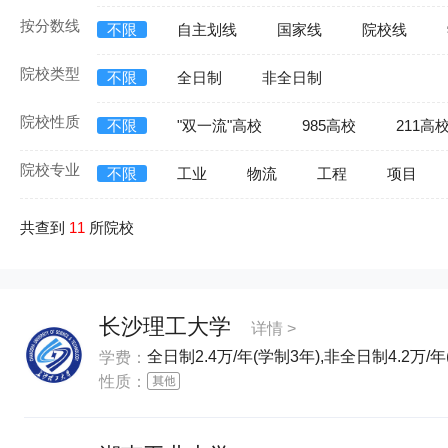
按分数线
不限
自主划线
国家线
院校线
院校类型
不限
全日制
非全日制
院校性质
不限
"双一流"高校
985高校
211高
院校专业
不限
工业
物流
工程
项目
共查到
11
所院校
长沙理工大学
详情 >
全日制2.4万/年(学制3年),非全日制4.2万/年
学费：
性质：