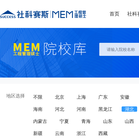
首页
社科
地区选择
不限
北京
上海
广东
安徽
海南
河北
河南
黑龙江
湖北
内蒙古
宁夏
青海
山东
山西
新疆
云南
浙江
西藏