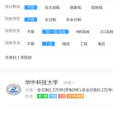
按分数线
不限
自主划线
国家线
院校线
院校类型
不限
全日制
非全日制
院校性质
不限
"双一流"高校
985高校
211高
院校专业
不限
工业
物流
工程
项目
共查到
1
所院校
华中科技大学
详情 >
全日制1.3万/年(学制3年),非全日制2.2万/年
学费：
性质：