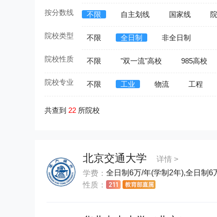
按分数线
不限
自主划线
国家线
院校类型
不限
全日制
非全日制
院校性质
不限
"双一流"高校
985高校
院校专业
不限
工业
物流
工程
共查到
22
所院校
北京交通大学
详情 >
全日制6万/年(学制2年),全日制6万
学费：
性质：