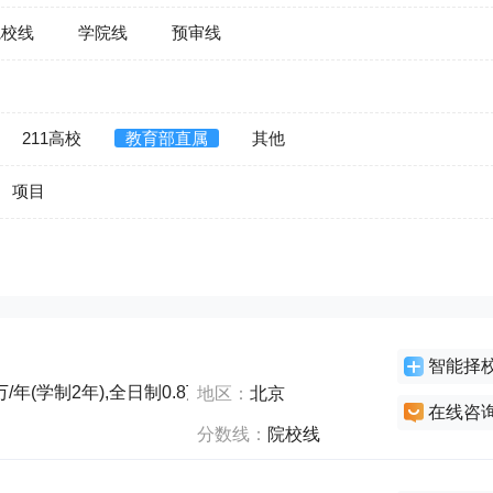
院校线
学院线
预审线
211高校
教育部直属
其他
项目
智能择
/年(学制2年),全日制0.8万/年(学制2年),全日制3万/年(学制3年)
地区：
北京
在线咨
分数线：
院校线