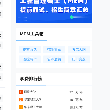
校
年(学制3年),全日制0.8万/年(学制3年),非全日制2.5万/年(学制3年)
询
MEM工具箱
校
),全日制1.2万/年(学制3年)
询
提前面试
招生简章
考试大纲
管综写作
管综逻辑
历年真题
校
年),全日制0.8万/年(学制3年)
询
学费排行榜
1
同济大学
22.8万/年
校
2
华东理工大学
18.8万/年
0万/年(学制2.5年)
3
华东理工大学
18.8万/年
询