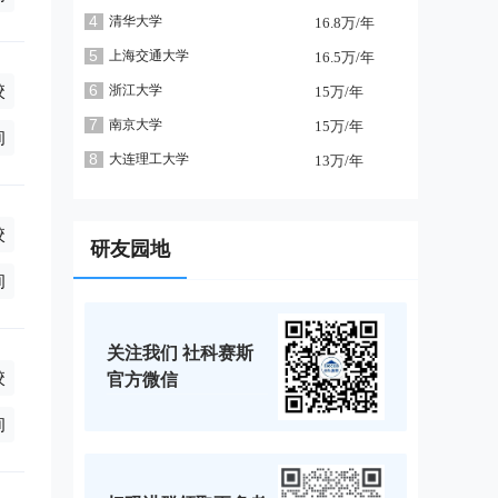
4
清华大学
16.8万/年
5
上海交通大学
16.5万/年
校
6
浙江大学
15万/年
7
南京大学
15万/年
询
8
大连理工大学
13万/年
校
研友园地
询
关注我们 社科赛斯
校
官方微信
,全日制2万/年(学制2年),非全日制3万/年(学制3年),全日制1万/年(
询