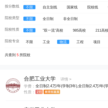
按分数线
不限
自主划线
国家线
院校线
院校类型
不限
全日制
非全日制
院校性质
不限
"双一流"高校
985高校
211高
院校专业
不限
工业
物流
工程
项目
共查到
5
所院校
合肥工业大学
详情 >
全日制2.4万/年(学制3年),全日制2.4万/年(
学费：
性质：