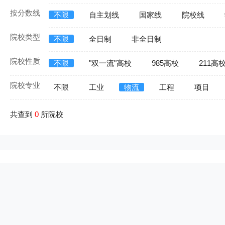
按分数线
不限
自主划线
国家线
院校线
院校类型
不限
全日制
非全日制
院校性质
不限
"双一流"高校
985高校
211高
院校专业
不限
工业
物流
工程
项目
共查到
0
所院校