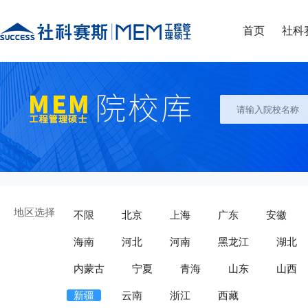
首页
社科
地区选择
不限
北京
上海
广东
安徽
海南
河北
河南
黑龙江
湖北
内蒙古
宁夏
青海
山东
山西
新疆
云南
浙江
西藏