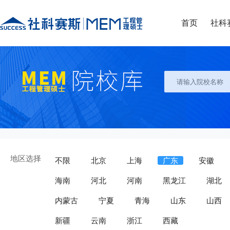
首页
社科
地区选择
不限
北京
上海
广东
安徽
海南
河北
河南
黑龙江
湖北
内蒙古
宁夏
青海
山东
山西
新疆
云南
浙江
西藏