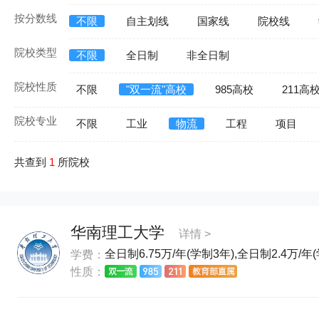
按分数线
不限
自主划线
国家线
院校线
院校类型
不限
全日制
非全日制
院校性质
不限
"双一流"高校
985高校
211高
院校专业
不限
工业
物流
工程
项目
共查到
1
所院校
华南理工大学
详情 >
全日制6.75万/年(学制3年),全日制2.4万/年(
学费：
性质：