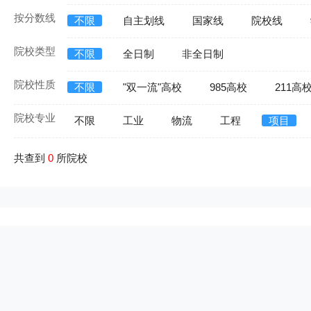
按分数线
不限
自主划线
国家线
院校线
院校类型
不限
全日制
非全日制
院校性质
不限
"双一流"高校
985高校
211高
院校专业
不限
工业
物流
工程
项目
共查到
0
所院校