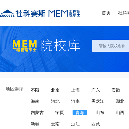
首页
社科
地区选择
不限
北京
上海
广东
安徽
海南
河北
河南
黑龙江
湖北
内蒙古
宁夏
青海
山东
山西
新疆
云南
浙江
西藏