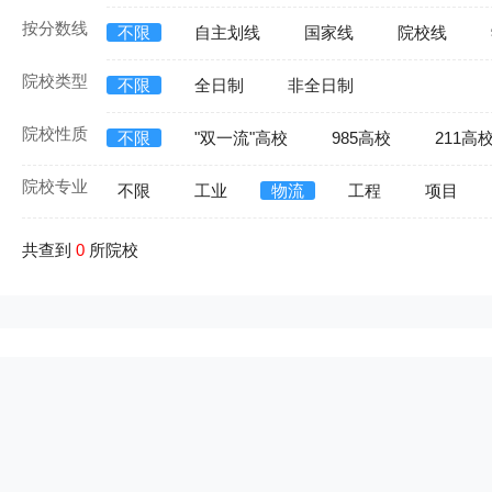
按分数线
不限
自主划线
国家线
院校线
院校类型
不限
全日制
非全日制
院校性质
不限
"双一流"高校
985高校
211高
院校专业
不限
工业
物流
工程
项目
共查到
0
所院校