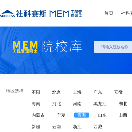
首页
社科
地区选择
不限
北京
上海
广东
安徽
海南
河北
河南
黑龙江
湖北
内蒙古
宁夏
青海
山东
山西
新疆
云南
浙江
西藏