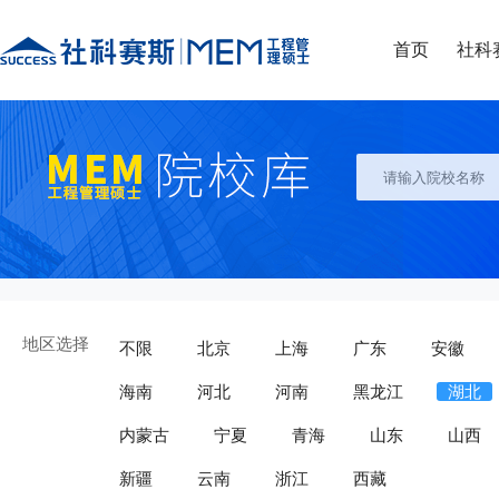
首页
社科
地区选择
不限
北京
上海
广东
安徽
海南
河北
河南
黑龙江
湖北
内蒙古
宁夏
青海
山东
山西
新疆
云南
浙江
西藏