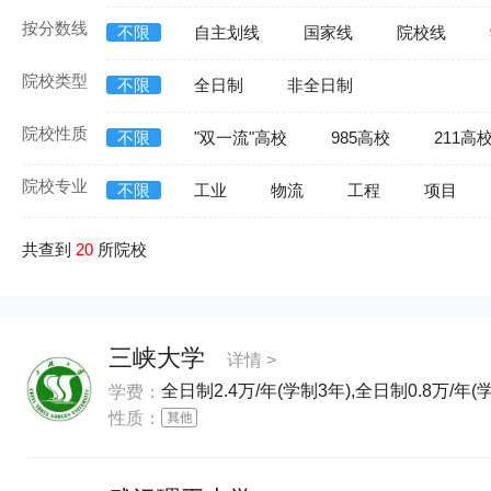
按分数线
不限
自主划线
国家线
院校线
院校类型
不限
全日制
非全日制
院校性质
不限
"双一流"高校
985高校
211高
院校专业
不限
工业
物流
工程
项目
共查到
20
所院校
三峡大学
详情 >
全日制2.4万/年(学制3年),全日制0.8万/年(
学费：
性质：